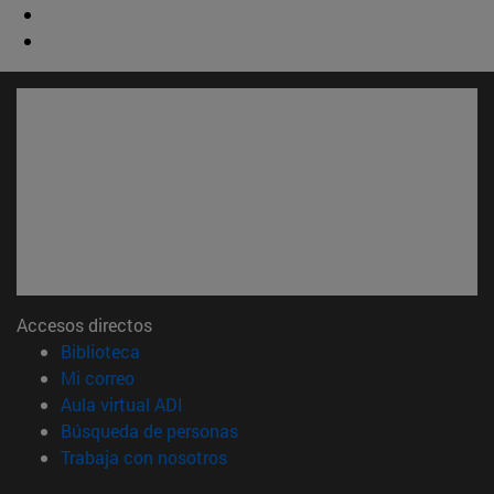
Accesos directos
(abre en nueva ventana)
Biblioteca
(abre en nueva ventana)
Mi correo
(abre en nueva ventana)
Aula virtual ADI
(abre en nueva ventana)
Búsqueda de personas
(abre en nueva ventana)
Trabaja con nosotros