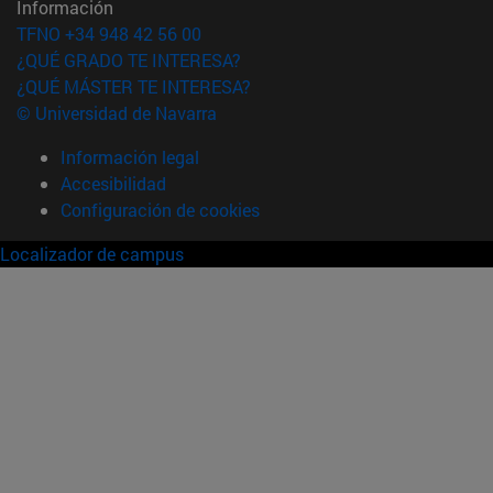
Información
TFNO +34 948 42 56 00
¿QUÉ GRADO TE INTERESA?
¿QUÉ MÁSTER TE INTERESA?
© Universidad de Navarra
Información legal
Accesibilidad
Configuración de cookies
Localizador de campus