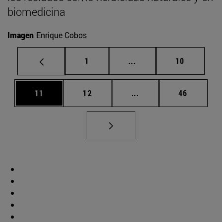
biomedicina
Imagen
Enrique Cobos
Página
Páginas intermedias Us
Página
1
...
10
Página
Página
Páginas intermedias U
Página
11
12
...
46