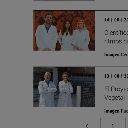
14 | 08 | 
Científic
ritmos c
Imagen
Ced
13 | 08 | 
El Proye
Vegetal
Imagen
Fac
Página
1