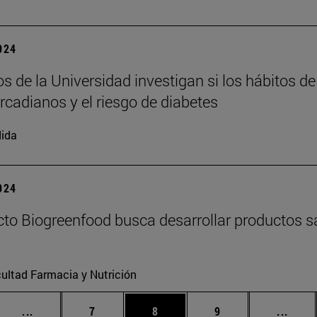
2024
os de la Universidad investigan si los hábitos de
ircadianos y el riesgo de diabetes
ida
2024
cto Biogreenfood busca desarrollar productos sa
ultad Farmacia y Nutrición
Páginas intermedias Use TAB para desplazarse.
Página
Página
Página
Págin
...
7
8
9
...