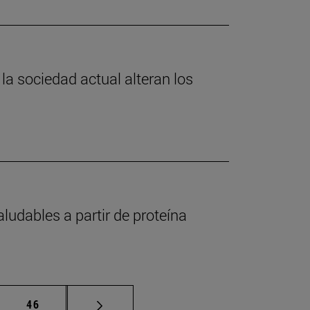
 la sociedad actual alteran los
ludables a partir de proteína
as intermedias Use TAB para desplazarse.
Página
46