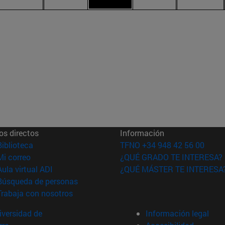
os directos
Información
(abre en nueva ventana)
Biblioteca
TFNO +34 948 42 56 00
(abre en nueva ventana)
Mi correo
¿QUÉ GRADO TE INTERESA?
(abre en nueva ventana)
Aula virtual ADI
¿QUÉ MÁSTER TE INTERESA
(abre en nueva ventana)
Búsqueda de personas
(abre en nueva ventana)
Trabaja con nosotros
versidad de
Información legal