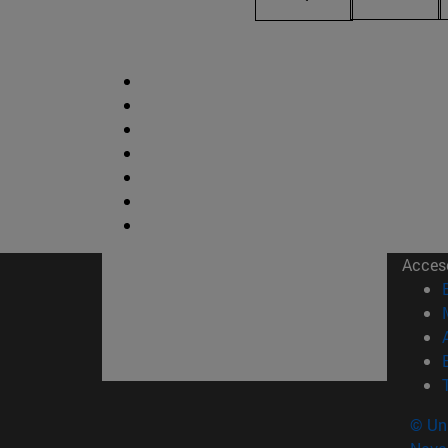
Acces
© Uni