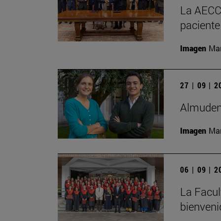
La AECC 
paciente
Imagen
Man
27 | 09 | 
Almudena
Imagen
Man
06 | 09 | 
La Facul
bienveni