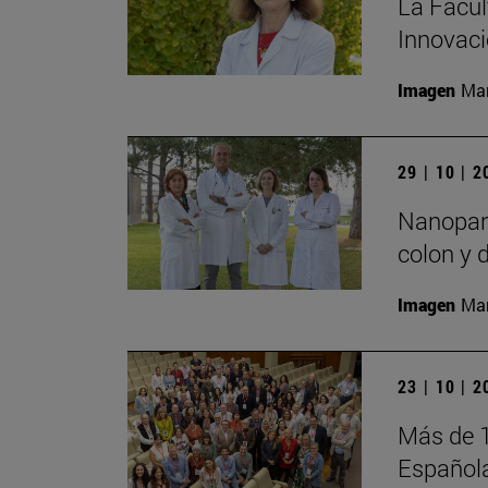
La Facul
Innovaci
Imagen
Man
29 | 10 | 
Nanopart
colon y 
Imagen
Man
23 | 10 | 
Más de 1
Española