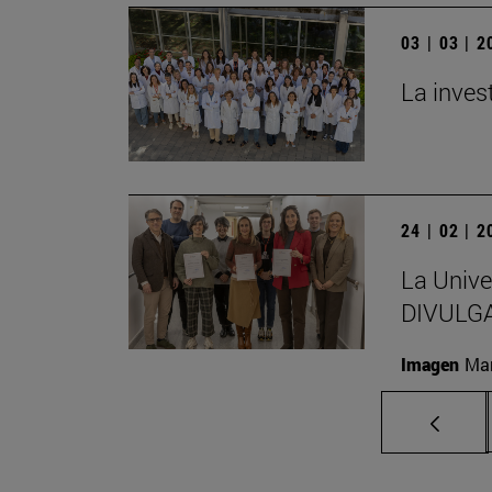
03 | 03 | 
La inves
24 | 02 | 
La Unive
DIVULG
Imagen
Man