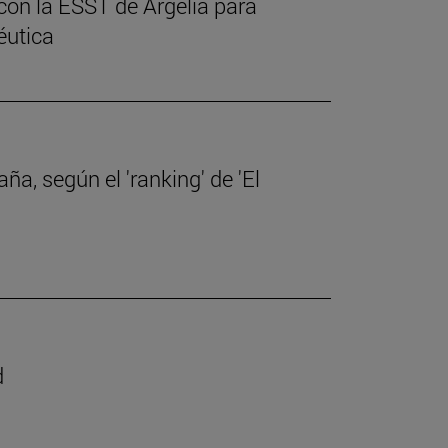
con la ESST de Argelia para
éutica
a, según el 'ranking' de 'El
d