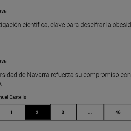
2026
tigación científica, clave para descifrar la obes
2026
rsidad de Navarra refuerza su compromiso con l
A
uel Castells
Página
Página
Página
Páginas intermed
Págin
1
2
3
...
46