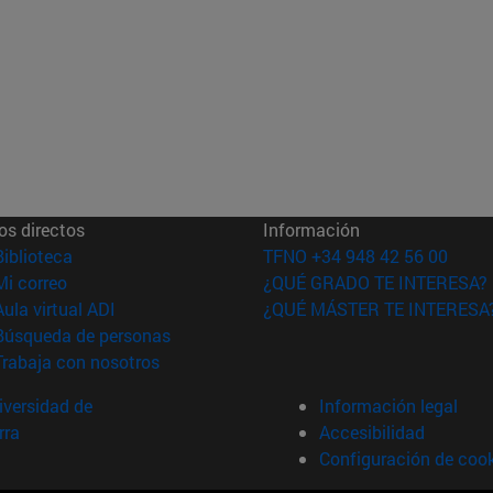
os directos
Información
(abre en nueva ventana)
Biblioteca
TFNO +34 948 42 56 00
(abre en nueva ventana)
Mi correo
¿QUÉ GRADO TE INTERESA?
(abre en nueva ventana)
Aula virtual ADI
¿QUÉ MÁSTER TE INTERESA
(abre en nueva ventana)
Búsqueda de personas
(abre en nueva ventana)
Trabaja con nosotros
versidad de
Información legal
rra
Accesibilidad
Configuración de coo