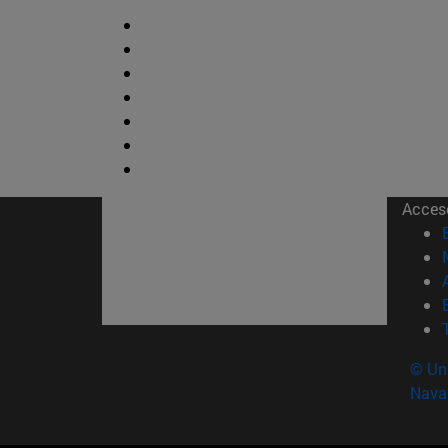
Acces
© Uni
Nava