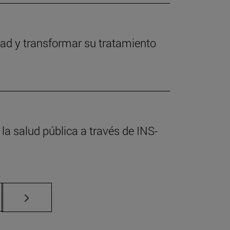
idad y transformar su tratamiento
a salud pública a través de INS-
ias Use TAB para desplazarse.
a