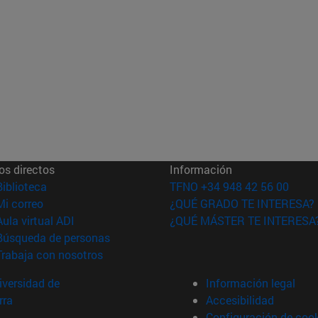
os directos
Información
(abre en nueva ventana)
Biblioteca
TFNO +34 948 42 56 00
(abre en nueva ventana)
Mi correo
¿QUÉ GRADO TE INTERESA?
(abre en nueva ventana)
Aula virtual ADI
¿QUÉ MÁSTER TE INTERESA
(abre en nueva ventana)
Búsqueda de personas
(abre en nueva ventana)
Trabaja con nosotros
versidad de
Información legal
rra
Accesibilidad
Configuración de coo