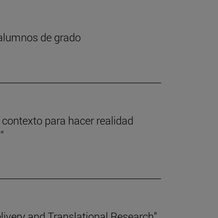
 alumnos de grado
l contexto para hacer realidad
”
elivery and Translational Research”