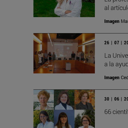
al artíc
Imagen
Man
26 | 07 | 
La Unive
a la ayu
Imagen
Ced
30 | 06 | 
66 cient