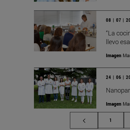
08 | 07 | 
“La coci
llevo es
Imagen
Man
24 | 06 | 
Nanopart
Imagen
Man
Página
1