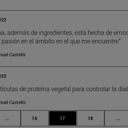
2022
na, además de ingredientes, está hecha de emoci
a pasión en el ámbito en el que me encuentre”
uel Castells
2022
ículas de proteína vegetal para controlar la dia
uel Castells
Páginas intermedias Use TAB para desplazarse.
Página
Página
Página
Pág
...
16
17
18
...