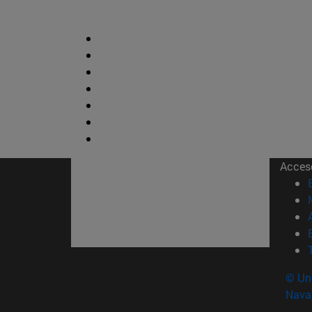
Acces
© Uni
Nava