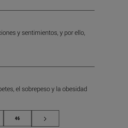
ones y sentimientos, y por ello,
betes, el sobrepeso y la obesidad
inas intermedias Use TAB para desplazarse.
Página
46