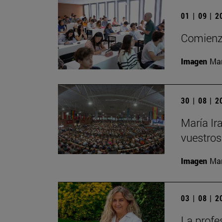
01 | 09 | 
Comienza
Imagen
Man
30 | 08 | 
María Ir
vuestros
Imagen
Man
03 | 08 | 
La profe