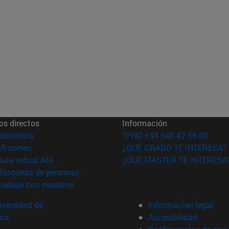
os directos
Información
(abre en nueva ventana)
Biblioteca
TFNO +34 948 42 56 00
(abre en nueva ventana)
Mi correo
¿QUÉ GRADO TE INTERESA?
(abre en nueva ventana)
Aula virtual ADI
¿QUÉ MÁSTER TE INTERESA
(abre en nueva ventana)
Búsqueda de personas
(abre en nueva ventana)
Trabaja con nosotros
versidad de
Información legal
rra
Accesibilidad