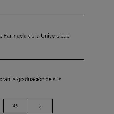
de Farmacia de la Universidad
bran la graduación de sus
inas intermedias Use TAB para desplazarse.
Página
46