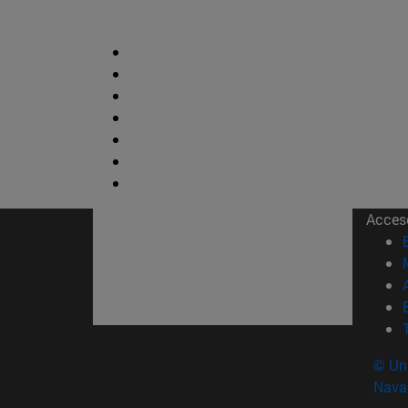
Acces
© Uni
Nava