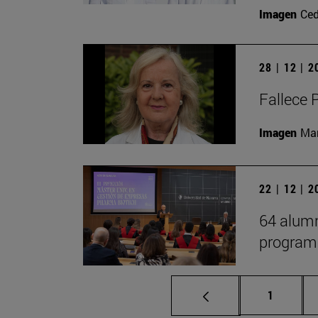
Imagen
Ced
28 | 12 | 
Fallece 
Imagen
Man
22 | 12 | 
64 alumn
program
Página
1