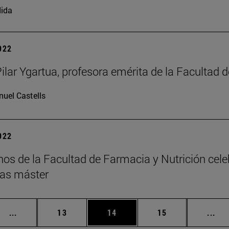
ida
2022
Pilar Ygartua, profesora emérita de la Facultad 
uel Castells
2022
os de la Facultad de Farmacia y Nutrición cele
as máster
Páginas intermedias Use TAB para desplazarse.
Página
Página
Página
Pág
...
13
14
15
...