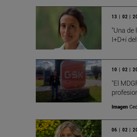
13 | 02 | 
"Una de 
I+D+i de
10 | 02 | 
"El MDGF
profesio
Imagen
Ced
06 | 02 | 