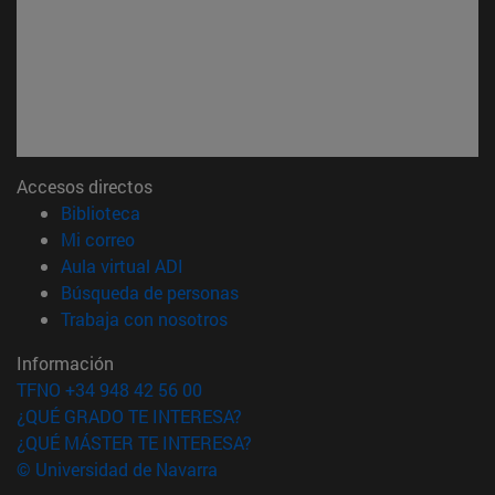
Accesos directos
(abre en nueva ventana)
Biblioteca
(abre en nueva ventana)
Mi correo
(abre en nueva ventana)
Aula virtual ADI
(abre en nueva ventana)
Búsqueda de personas
(abre en nueva ventana)
Trabaja con nosotros
Información
TFNO +34 948 42 56 00
¿QUÉ GRADO TE INTERESA?
¿QUÉ MÁSTER TE INTERESA?
© Universidad de Navarra