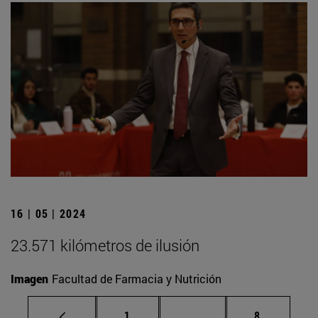
16 | 05 | 2024
23.571 kilómetros de ilusión
Imagen
Facultad de Farmacia y Nutrición
Página
Páginas intermedias U
Página
1
...
8