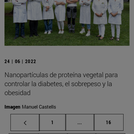
24 | 06 | 2022
Nanopartículas de proteína vegetal para
controlar la diabetes, el sobrepeso y la
obesidad
Imagen
Manuel Castells
Página
Páginas intermedias Us
Página
1
...
16