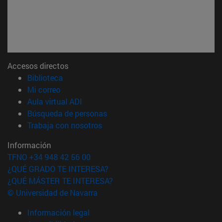
Accesos directos
(abre en nueva ventana)
Biblioteca
(abre en nueva ventana)
Mi correo
(abre en nueva ventana)
Aula virtual ADI
(abre en nueva ventana)
Búsqueda de personas
(abre en nueva ventana)
Trabaja con nosotros
Información
TFNO +34 948 42 56 00
¿QUÉ GRADO TE INTERESA?
¿QUÉ MÁSTER TE INTERESA?
© Universidad de Navarra
Información legal