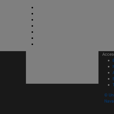
Acces
© Uni
Nava