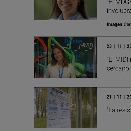
"El MDGF
involucr
Imagen
Ced
23 | 11 | 
"El MIDI
cercano a
21 | 11 | 
"La resi