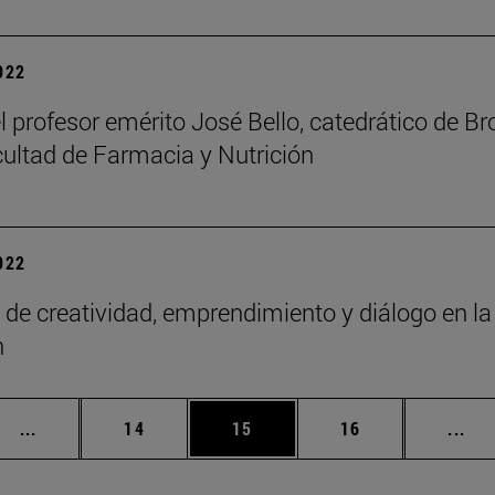
2022
el profesor emérito José Bello, catedrático de B
cultad de Farmacia y Nutrición
2022
 de creatividad, emprendimiento y diálogo en 
n
Páginas intermedias Use TAB para desplazarse.
Página
Página
Página
Pág
...
14
15
16
...