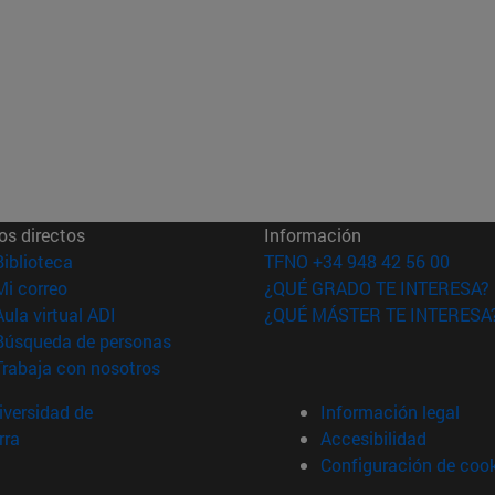
os directos
Información
(abre en nueva ventana)
Biblioteca
TFNO +34 948 42 56 00
(abre en nueva ventana)
Mi correo
¿QUÉ GRADO TE INTERESA?
(abre en nueva ventana)
Aula virtual ADI
¿QUÉ MÁSTER TE INTERESA
(abre en nueva ventana)
Búsqueda de personas
(abre en nueva ventana)
Trabaja con nosotros
versidad de
Información legal
rra
Accesibilidad
Configuración de coo