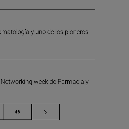
romatología y uno de los pioneros
la Networking week de Farmacia y
inas intermedias Use TAB para desplazarse.
Página
46