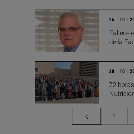
25 | 10 | 
Fallece 
de la Fa
20 | 10 | 
72 horas
Nutrició
Página
1