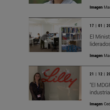
Imagen
Man
17 | 01 | 
El Minis
liderado
Imagen
Man
21 | 12 | 
"El MDGF
industri
Imagen
Ced