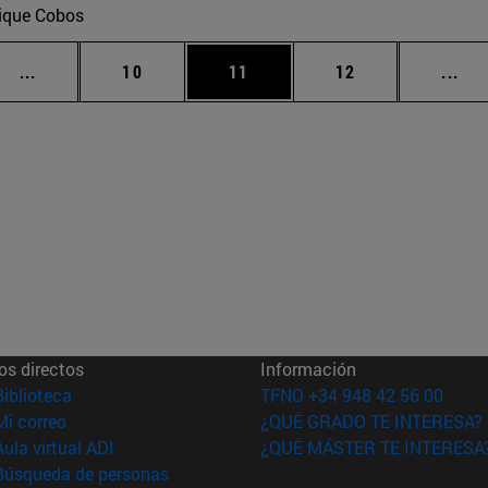
ique Cobos
Páginas intermedias Use TAB para desplazarse.
Página
Página
Página
Pág
...
10
11
12
...
os directos
Información
(abre en nueva ventana)
Biblioteca
TFNO +34 948 42 56 00
(abre en nueva ventana)
Mi correo
¿QUÉ GRADO TE INTERESA?
(abre en nueva ventana)
Aula virtual ADI
¿QUÉ MÁSTER TE INTERESA
(abre en nueva ventana)
Búsqueda de personas