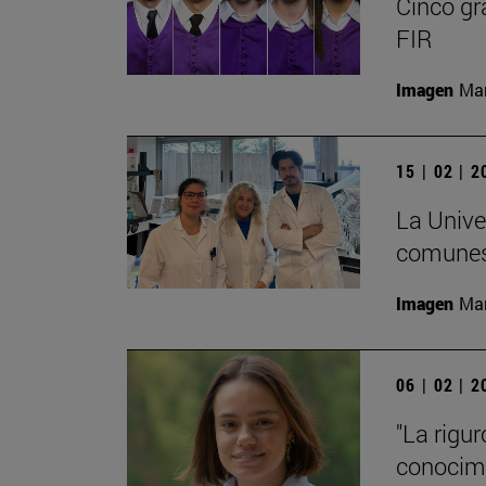
Cinco gr
FIR
Imagen
Man
15 | 02 | 
La Unive
comunes
Imagen
Man
06 | 02 | 
"La rigu
conocimi