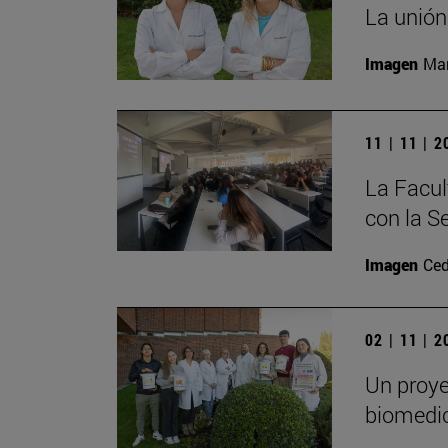
La unión
Imagen
Man
11 | 11 | 
La Facul
con la S
Imagen
Ced
02 | 11 | 
Un proye
biomedi