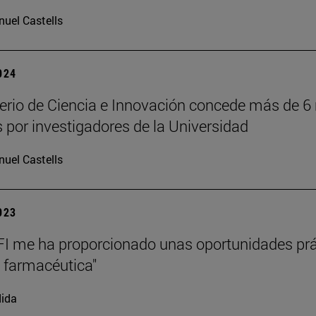
uel Castells
2024
terio de Ciencia e Innovación concede más de 6
s por investigadores de la Universidad
uel Castells
2023
I me ha proporcionado unas oportunidades práct
a farmacéutica"
ida