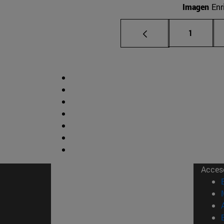
Imagen
Enr
Página
1
Acces