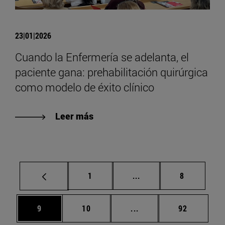
23|01|2026
Cuando la Enfermería se adelanta, el
paciente gana: prehabilitación quirúrgica
como modelo de éxito clínico
Leer más
Página
Páginas intermedias U
Página
1
...
8
Página
Página
Páginas intermedias U
Página
9
10
...
92