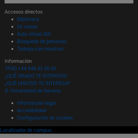
Accesos directos
(abre en nueva ventana)
Biblioteca
(abre en nueva ventana)
Mi correo
(abre en nueva ventana)
Aula virtual ADI
(abre en nueva ventana)
Búsqueda de personas
(abre en nueva ventana)
Trabaja con nosotros
Información
TFNO +34 948 42 56 00
¿QUÉ GRADO TE INTERESA?
¿QUÉ MÁSTER TE INTERESA?
© Universidad de Navarra
Información legal
Accesibilidad
Configuración de cookies
Localizador de campus