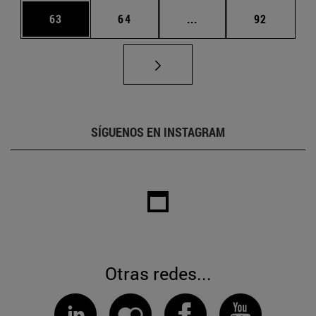
Página
Página
Páginas intermedias U
Página
63
64
...
92
SÍGUENOS EN INSTAGRAM
Otras redes...