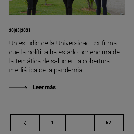
20|05|2021
Un estudio de la Universidad confirma
que la política ha estado por encima de
la temática de salud en la cobertura
mediática de la pandemia
Leer más
Página
Páginas intermedias Us
Página
1
...
62