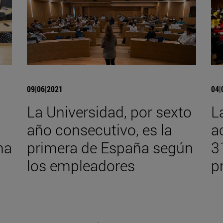
09|06|2021
04|
La Universidad, por sexto
L
año consecutivo, es la
a
ma
primera de España según
3
los empleadores
p