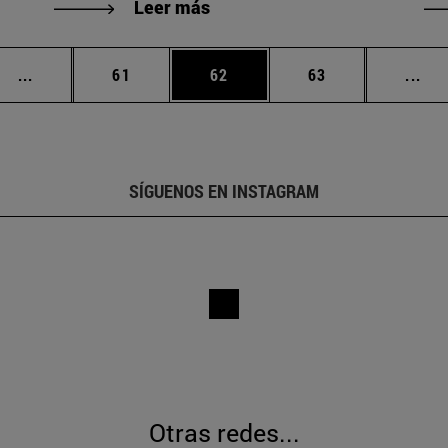
Leer más
Páginas intermedias Use TAB para desplazarse.
Página
Página
Página
Pág
...
61
62
63
...
SÍGUENOS EN INSTAGRAM
Otras redes...