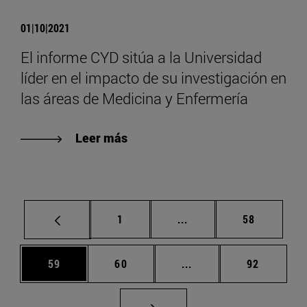
01|10|2021
El informe CYD sitúa a la Universidad
líder en el impacto de su investigación en
las áreas de Medicina y Enfermería
Leer más
Página
Páginas intermedias Us
Página
1
...
58
Página
Página
Páginas intermedias U
Página
59
60
...
92