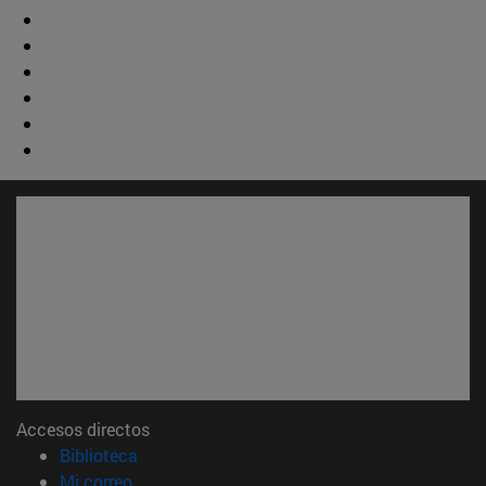
Accesos directos
(abre en nueva ventana)
Biblioteca
(abre en nueva ventana)
Mi correo