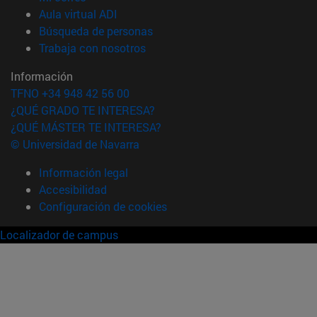
(abre en nueva ventana)
Aula virtual ADI
(abre en nueva ventana)
Búsqueda de personas
(abre en nueva ventana)
Trabaja con nosotros
Información
TFNO +34 948 42 56 00
¿QUÉ GRADO TE INTERESA?
¿QUÉ MÁSTER TE INTERESA?
© Universidad de Navarra
Información legal
Accesibilidad
Configuración de cookies
Localizador de campus