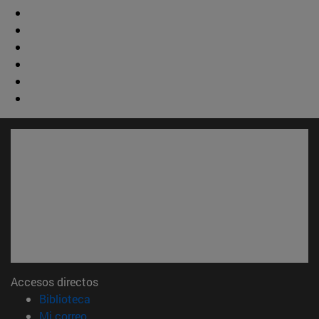
Accesos directos
(abre en nueva ventana)
Biblioteca
(abre en nueva ventana)
Mi correo