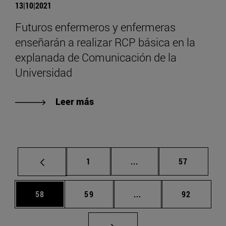
13|10|2021
Futuros enfermeros y enfermeras
enseñarán a realizar RCP básica en la
explanada de Comunicación de la
Universidad
Leer más
Página
Páginas intermedias Us
Página
1
...
57
Página
Página
Páginas intermedias U
Página
58
59
...
92