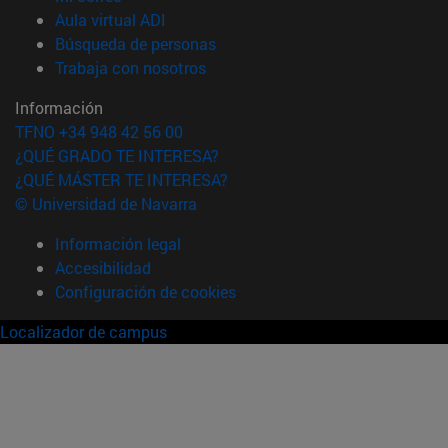
(abre en nueva ventana)
Aula virtual ADI
(abre en nueva ventana)
Búsqueda de personas
(abre en nueva ventana)
Trabaja con nosotros
Información
TFNO +34 948 42 56 00
¿QUÉ GRADO TE INTERESA?
¿QUÉ MÁSTER TE INTERESA?
© Universidad de Navarra
Información legal
Accesibilidad
Configuración de cookies
Localizador de campus