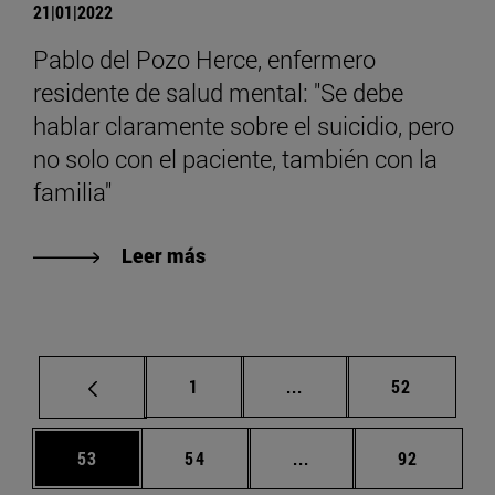
21|01|2022
Pablo del Pozo Herce, enfermero
residente de salud mental: "Se debe
hablar claramente sobre el suicidio, pero
no solo con el paciente, también con la
familia"
Leer más
Página
Páginas intermedias Us
Página
1
...
52
Página
Página
Páginas intermedias U
Página
53
54
...
92