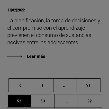
11|02|2022
La planificación, la toma de decisiones y
el compromiso con el aprendizaje
previenen el consumo de sustancias
nocivas entre los adolescentes
Leer más
Página
Páginas intermedias Us
Página
1
...
51
Página
Página
Páginas intermedias U
Página
52
53
...
92