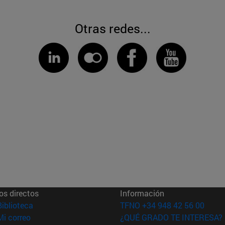
Otras redes...
os directos
Información
(abre en nueva ventana)
Biblioteca
TFNO +34 948 42 56 00
(abre en nueva ventana)
Mi correo
¿QUÉ GRADO TE INTERESA?