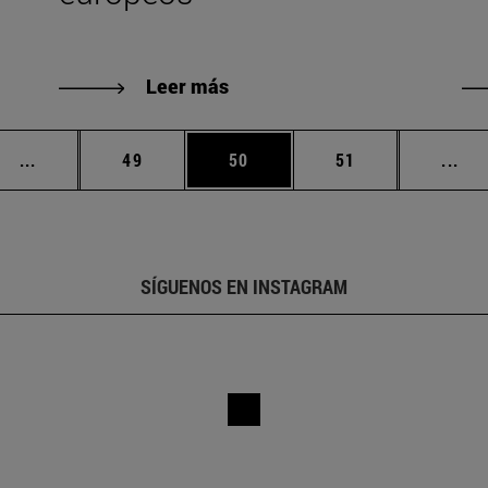
Leer más
Páginas intermedias Use TAB para desplazarse.
Página
Página
Página
Pág
...
49
50
51
...
SÍGUENOS EN INSTAGRAM