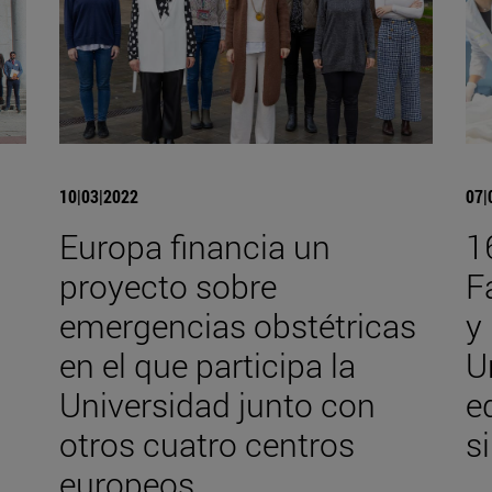
10|03|2022
07|
Europa financia un
1
proyecto sobre
F
emergencias obstétricas
y
en el que participa la
U
Universidad junto con
e
otros cuatro centros
s
europeos