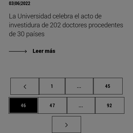
03|06|2022
La Universidad celebra el acto de
investidura de 202 doctores procedentes
de 30 países
Leer más
Página
Páginas intermedias Us
Página
1
...
45
Página
Página
Páginas intermedias U
Página
46
47
...
92