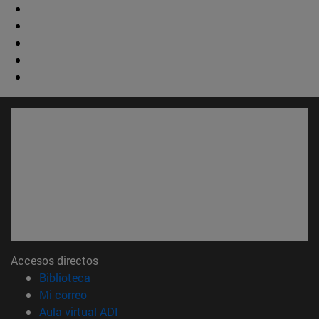
Accesos directos
(abre en nueva ventana)
Biblioteca
(abre en nueva ventana)
Mi correo
(abre en nueva ventana)
Aula virtual ADI