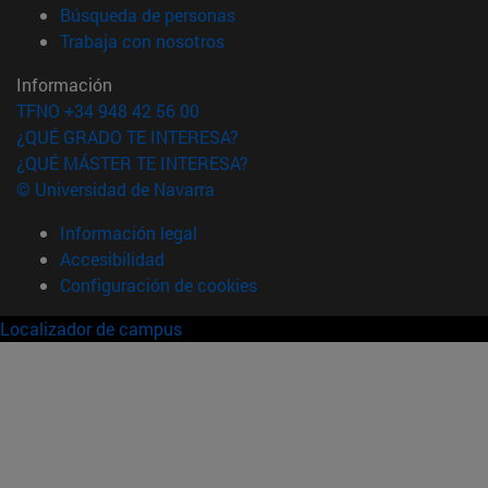
(abre en nueva ventana)
Búsqueda de personas
(abre en nueva ventana)
Trabaja con nosotros
Información
TFNO +34 948 42 56 00
¿QUÉ GRADO TE INTERESA?
¿QUÉ MÁSTER TE INTERESA?
© Universidad de Navarra
Información legal
Accesibilidad
Configuración de cookies
Localizador de campus