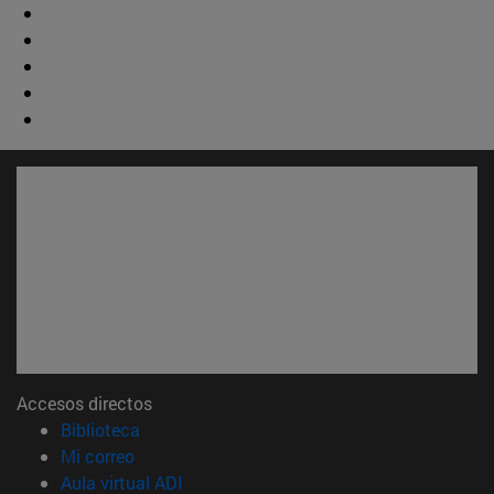
Accesos directos
(abre en nueva ventana)
Biblioteca
(abre en nueva ventana)
Mi correo
(abre en nueva ventana)
Aula virtual ADI