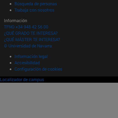
(abre en nueva ventana)
Búsqueda de personas
(abre en nueva ventana)
Trabaja con nosotros
Información
TFNO +34 948 42 56 00
¿QUÉ GRADO TE INTERESA?
¿QUÉ MÁSTER TE INTERESA?
© Universidad de Navarra
Información legal
Accesibilidad
Configuración de cookies
Localizador de campus