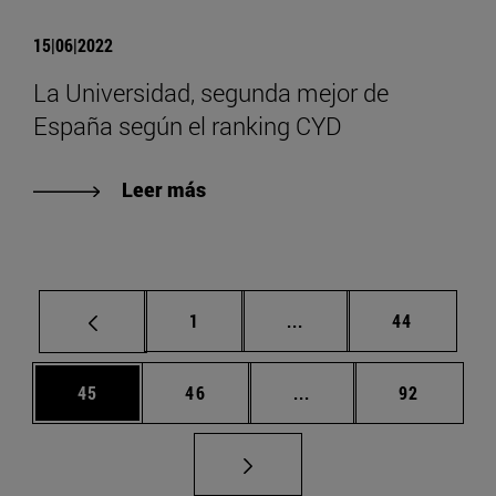
15|06|2022
La Universidad, segunda mejor de
España según el ranking CYD
Leer más
Página
Páginas intermedias Us
Página
1
...
44
Página
Página
Páginas intermedias U
Página
45
46
...
92