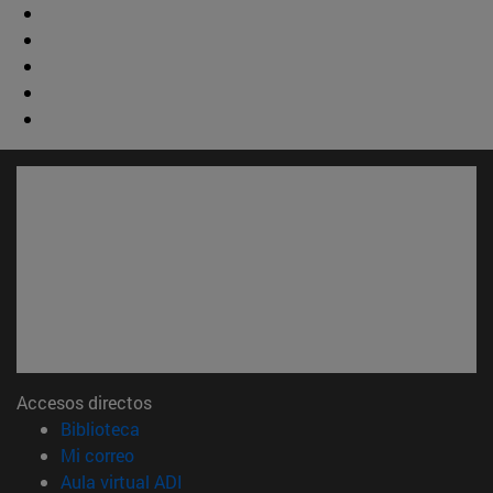
Accesos directos
(abre en nueva ventana)
Biblioteca
(abre en nueva ventana)
Mi correo
(abre en nueva ventana)
Aula virtual ADI