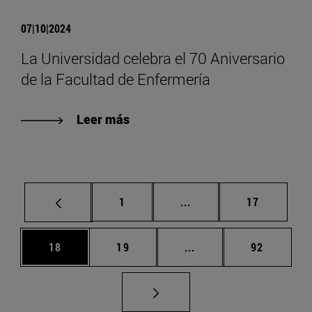
07|10|2024
La Universidad celebra el 70 Aniversario
de la Facultad de Enfermería
Leer más
Página
Páginas intermedias Us
Página
1
...
17
Página
Página
Páginas intermedias U
Página
18
19
...
92