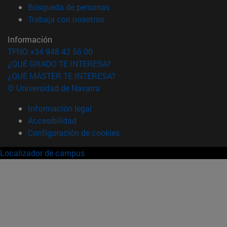
(abre en nueva ventana)
Búsqueda de personas
(abre en nueva ventana)
Trabaja con nosotros
Información
TFNO +34 948 42 56 00
¿QUÉ GRADO TE INTERESA?
¿QUÉ MÁSTER TE INTERESA?
© Universidad de Navarra
Información legal
Accesibilidad
Configuración de cookies
Localizador de campus