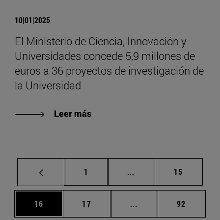
10|01|2025
El Ministerio de Ciencia, Innovación y
Universidades concede 5,9 millones de
euros a 36 proyectos de investigación de
la Universidad
Leer más
Página
Páginas intermedias Us
Página
1
...
15
Página
Página
Páginas intermedias U
Página
16
17
...
92