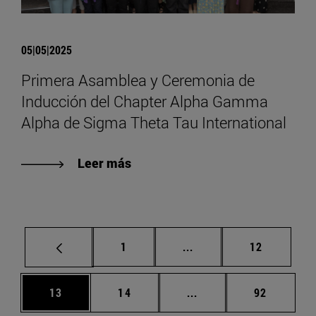
05|05|2025
Primera Asamblea y Ceremonia de
Inducción del Chapter Alpha Gamma
Alpha de Sigma Theta Tau International
Leer más
Página
Páginas intermedias Us
Página
1
...
12
Página
Página
Páginas intermedias U
Página
13
14
...
92