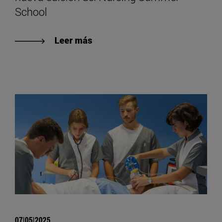
School
Leer más
07|05|2025