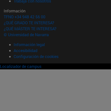
(abre en nueva ventana)
Trabaja con nosotros
Información
TFNO +34 948 42 56 00
¿QUÉ GRADO TE INTERESA?
¿QUÉ MÁSTER TE INTERESA?
© Universidad de Navarra
Información legal
Accesibilidad
Configuración de cookies
Localizador de campus