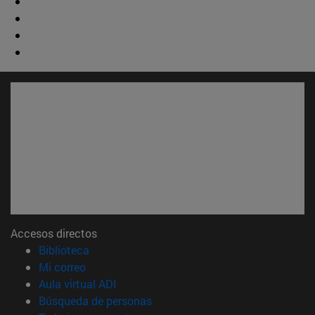
Accesos directos
(abre en nueva ventana)
Biblioteca
(abre en nueva ventana)
Mi correo
(abre en nueva ventana)
Aula virtual ADI
(abre en nueva ventana)
Búsqueda de personas