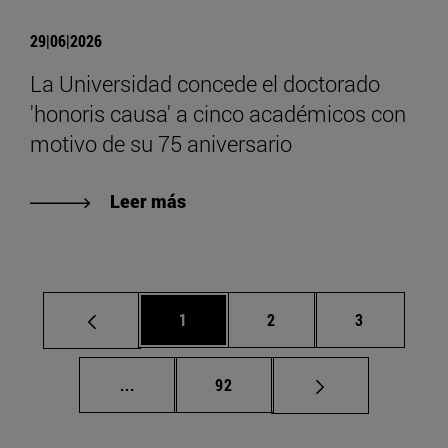
29|06|2026
La Universidad concede el doctorado
'honoris causa' a cinco académicos con
motivo de su 75 aniversario
Leer más
Página
Página
Página
1
2
3
Páginas intermedias Use TAB para despla
Página
...
92