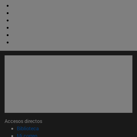
Accesos directos
(abre en nueva ventana)
Biblioteca
(abre en nueva ventana)
Mi correo