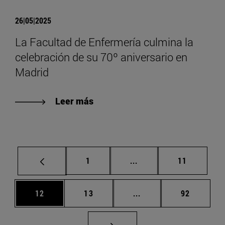
26|05|2025
La Facultad de Enfermería culmina la
celebración de su 70º aniversario en
Madrid
Leer más
Página
Páginas intermedias Us
Página
1
...
11
Página
Página
Páginas intermedias U
Página
12
13
...
92