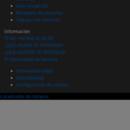
(abre en nueva ventana)
Aula virtual ADI
(abre en nueva ventana)
Búsqueda de personas
(abre en nueva ventana)
Trabaja con nosotros
Información
TFNO +34 948 42 56 00
¿QUÉ GRADO TE INTERESA?
¿QUÉ MÁSTER TE INTERESA?
© Universidad de Navarra
Información legal
Accesibilidad
Configuración de cookies
Localizador de campus