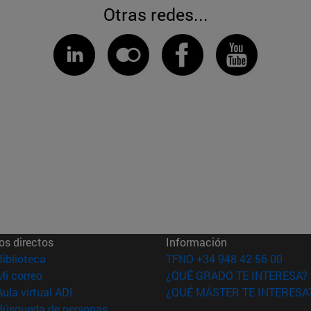
Otras redes...
os directos
Información
(abre en nueva ventana)
Biblioteca
TFNO +34 948 42 56 00
(abre en nueva ventana)
Mi correo
¿QUÉ GRADO TE INTERESA?
(abre en nueva ventana)
Aula virtual ADI
¿QUÉ MÁSTER TE INTERESA
(abre en nueva ventana)
Búsqueda de personas