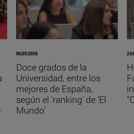
06|05|2026
24|
Doce grados de la
H
a
Universidad, entre los
F
mejores de España,
i
según el 'ranking' de 'El
"
e
Mundo'