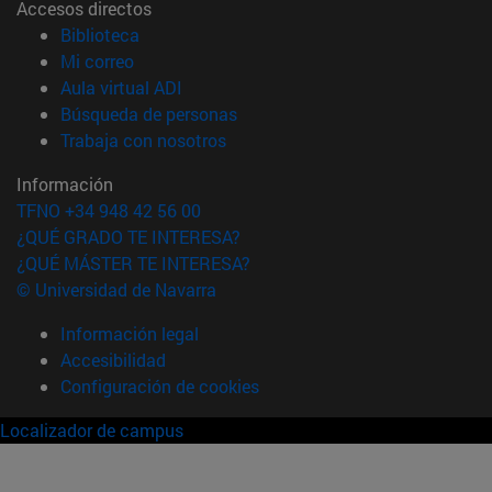
Accesos directos
(abre en nueva ventana)
Biblioteca
(abre en nueva ventana)
Mi correo
(abre en nueva ventana)
Aula virtual ADI
(abre en nueva ventana)
Búsqueda de personas
(abre en nueva ventana)
Trabaja con nosotros
Información
TFNO +34 948 42 56 00
¿QUÉ GRADO TE INTERESA?
¿QUÉ MÁSTER TE INTERESA?
© Universidad de Navarra
Información legal
Accesibilidad
Configuración de cookies
Localizador de campus