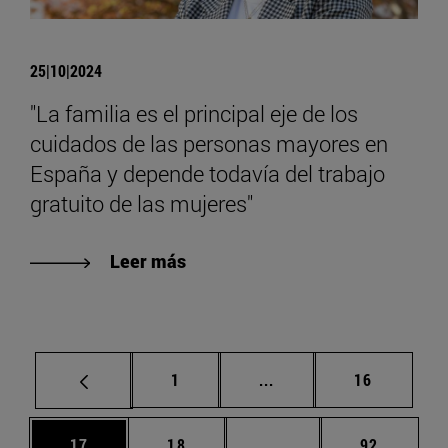
25|10|2024
"La familia es el principal eje de los
cuidados de las personas mayores en
España y depende todavía del trabajo
gratuito de las mujeres"
Leer más
Página
Páginas intermedias Us
Página
1
...
16
Página
Página
Páginas intermedias U
Página
17
18
...
92