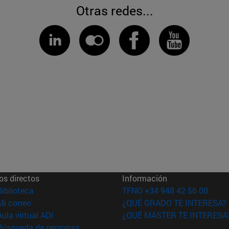
Otras redes...
os directos
Información
(abre en nueva ventana)
Biblioteca
TFNO +34 948 42 56 00
(abre en nueva ventana)
Mi correo
¿QUÉ GRADO TE INTERESA?
(abre en nueva ventana)
Aula virtual ADI
¿QUÉ MÁSTER TE INTERESA
(abre en nueva ventana)
Búsqueda de personas