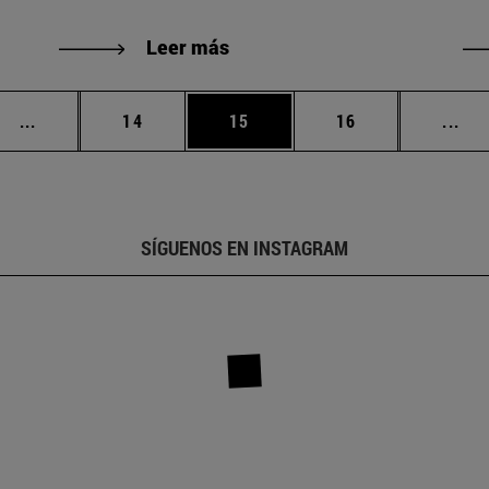
Leer más
Páginas intermedias Use TAB para desplazarse.
Página
Página
Página
Pág
...
14
15
16
...
SÍGUENOS EN INSTAGRAM