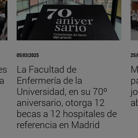
05|03|2025
25|
es
La Facultad de
M
la
Enfermería de la
p
Universidad, en su 70º
j
aniversario, otorga 12
a
becas a 12 hospitales de
referencia en Madrid