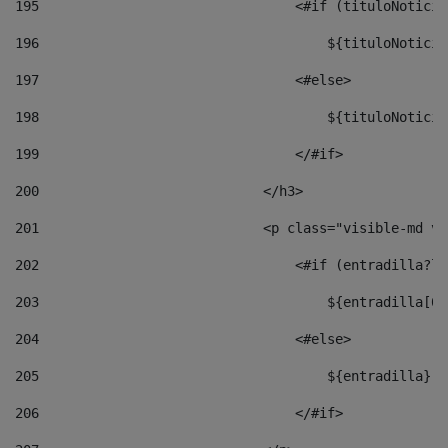
195
                                <#if (tituloNoticia
196
                                    ${tituloNoticia
197
                                <#else> 
198
                                    ${tituloNoticia
199
                                </#if> 
200
                            </h3> 
201
                            <p class="visible-md vi
202
                                <#if (entradilla?le
203
                                    ${entradilla[0.
204
                                <#else> 
205
                                    ${entradilla} 
206
                                </#if> 