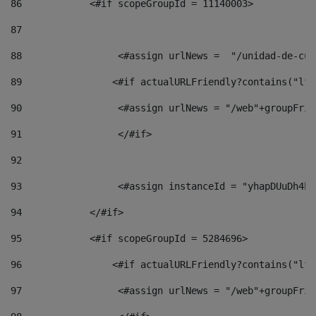
86
            <#if scopeGroupId = 11140003> 
87
88
                 <#assign urlNews =  "/unidad-de-cul
89
                <#if actualURLFriendly?contains("lfr
90
                 <#assign urlNews = "/web"+groupFrie
91
                 </#if> 
92
93
                 <#assign instanceId = "yhapDUuDh4hp
94
            </#if> 
95
            <#if scopeGroupId = 5284696> 
96
                <#if actualURLFriendly?contains("lfr
97
                 <#assign urlNews = "/web"+groupFrie