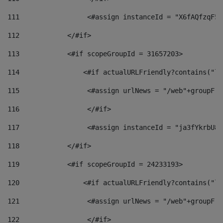
111
                 <#assign instanceId = "X6fAQfzqF5a
112
            </#if> 
113
            <#if scopeGroupId = 31657203> 
114
                <#if actualURLFriendly?contains("lf
115
                 <#assign urlNews = "/web"+groupFri
116
                 </#if>  
117
                 <#assign instanceId = "ja3fYkrbU86
118
            </#if> 
119
            <#if scopeGroupId = 24233193> 
120
                <#if actualURLFriendly?contains("lf
121
                 <#assign urlNews = "/web"+groupFri
122
                 </#if>  