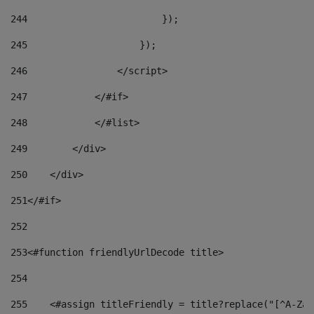
244
                        }); 
245
                    }); 
246
                </script> 
247
            </#if> 
248
            </#list> 
249
        </div> 
250
    </div> 
251
</#if> 
252
253
<#function friendlyUrlDecode title> 
254
255
    <#assign titleFriendly = title?replace("[^A-Za-