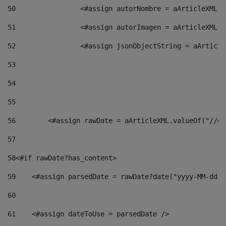
50
                <#assign autorNombre = aArticleXML.v
51
                <#assign autorImagen = aArticleXML.v
52
                <#assign jsonObjectString = aArticle
53
54
55
56
        <#assign rawDate = aArticleXML.valueOf("//dy
57
58
<#if rawDate?has_content> 
59
    <#assign parsedDate = rawDate?date("yyyy-MM-dd")
60
61
    <#assign dateToUse = parsedDate /> 