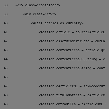
38
    <div class="container"> 
39
        <div class="row"> 
40
            <#list entries as curEntry> 
41
                <#assign article = journalArticleLoc
42
                <#assign assetRendererDate = curEntr
43
                <#assign contentFecha = article.getD
44
                <#assign contentFechaURLString = con
45
                <#assign contentFechaString = conten
46
47
                <#assign aArticleXML = saxReaderUtil
48
                <#assign tituloNoticia = aArticleXML
49
                <#assign entradilla = aArticleXML.va