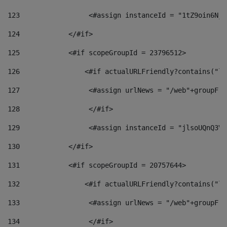
123
                 <#assign instanceId = "1tZ9oin6Nj8
124
            </#if> 
125
            <#if scopeGroupId = 23796512> 
126
                <#if actualURLFriendly?contains("lf
127
                 <#assign urlNews = "/web"+groupFri
128
                 </#if>  
129
                 <#assign instanceId = "jlsoUQnQ3VK
130
            </#if> 
131
            <#if scopeGroupId = 20757644> 
132
                <#if actualURLFriendly?contains("lf
133
                 <#assign urlNews = "/web"+groupFri
134
                 </#if>  