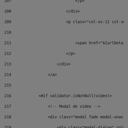
207
                            </p> 
208
                        </div> 
209
                        <p class="col-xs-12 col-sm-
210
211
                            <span href="${urlDetail
212
                        </p> 
213
                    </div> 
214
                </a> 
215
216
            <#if validator.isNotNull(video)> 
217
                <!-- Modal de video --> 
218
                <div class="modal fade modal-unav" 
219
                    <div class="modal-dialog" role=