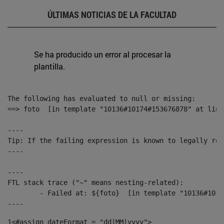
ÚLTIMAS NOTICIAS DE LA FACULTAD
Se ha producido un error al procesar la
plantilla.
The following has evaluated to null or missing:

==> foto  [in template "10136#10174#153676878" at line
----

Tip: If the failing expression is known to legally ref
----

----

FTL stack trace ("~" means nesting-related):

	- Failed at: ${foto}  [in template "10136#10174#153676878" at line 190, column 116]

----
1
<#assign dateFormat = "dd|MM|yyyy"> 