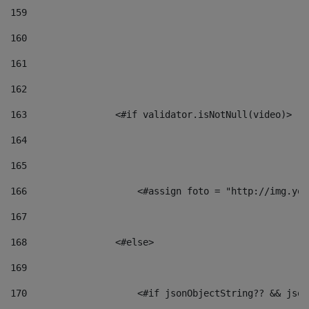
159
160
161
162
163
                <#if validator.isNotNull(video)> 
164
165
166
                    <#assign foto = "http://img.you
167
168
                <#else> 
169
170
                    <#if jsonObjectString?? && json