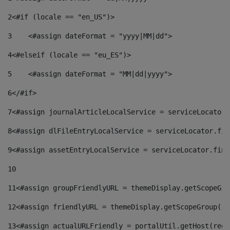
2
<#if (locale == "en_US")> 
3
    <#assign dateFormat = "yyyy|MM|dd"> 
4
<#elseif (locale == "eu_ES")> 
5
    <#assign dateFormat = "MM|dd|yyyy"> 
6
</#if> 
7
<#assign journalArticleLocalService = serviceLocator.
8
<#assign dlFileEntryLocalService = serviceLocator.fin
9
<#assign assetEntryLocalService = serviceLocator.find
10
11
<#assign groupFriendlyURL = themeDisplay.getScopeGro
12
<#assign friendlyURL = themeDisplay.getScopeGroup().
13
<#assign actualURLFriendly = portalUtil.getHost(requ