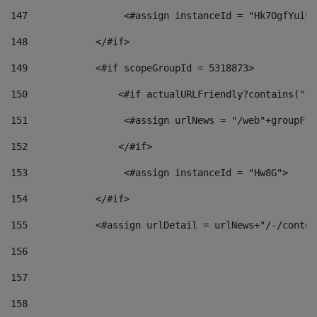
147
                 <#assign instanceId = "Hk7OgfYuivN
148
            </#if> 
149
            <#if scopeGroupId = 5318873> 
150
                <#if actualURLFriendly?contains("lf
151
                 <#assign urlNews = "/web"+groupFri
152
                </#if>  
153
                 <#assign instanceId = "Hw8G"> 
154
            </#if> 
155
            <#assign urlDetail = urlNews+"/-/conten
156
157
158