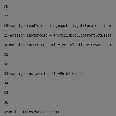
26
27
28
<#assign readMore = languageUtil.get(locale, "leer.m
29
<#assign instanceId = themeDisplay.getPortletDisplay
30
<#assign currentPageUrl = PortalUtil.getLayoutURL(th
31
32
33
<#assign instanceId ="lovPblW1fC70"> 
34
35
36
37
<#if entries?has_content> 