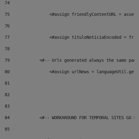
74
75
                <#assign friendlyContentURL = assetP
76
77
                <#assign tituloNoticiaEncoded = frie
78
79
            <#-- Urls generated always the same page
80
                <#assign urlNews = languageUtil.get(
81
82
83
84
            <#-- WORKAROUND FOR TEMPORAL SITES GO LI
85