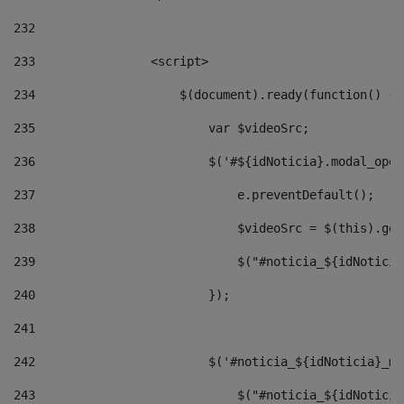
232
233
                <script> 
234
                    $(document).ready(function() { 
235
                        var $videoSrc; 
236
                        $('#${idNoticia}.modal_open
237
                            e.preventDefault(); 
238
                            $videoSrc = $(this).get
239
                            $("#noticia_${idNoticia
240
                        }); 
241
242
                        $('#noticia_${idNoticia}_mo
243
                            $("#noticia_${idNoticia