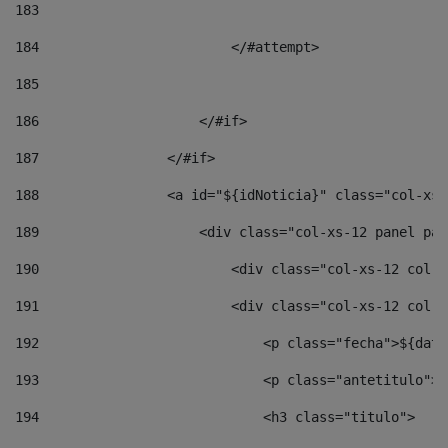
183
184
                        </#attempt> 
185
186
                    </#if> 
187
                </#if> 
188
                <a id="${idNoticia}" class="col-xs-
189
                    <div class="col-xs-12 panel pan
190
                        <div class="col-xs-12 col-s
191
                        <div class="col-xs-12 col-s
192
                            <p class="fecha">${date
193
                            <p class="antetitulo">$
194
                            <h3 class="titulo"> 