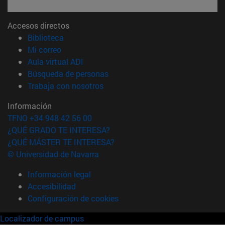
Accesos directos
(abre en nueva ventana)
Biblioteca
(abre en nueva ventana)
Mi correo
(abre en nueva ventana)
Aula virtual ADI
(abre en nueva ventana)
Búsqueda de personas
(abre en nueva ventana)
Trabaja con nosotros
Información
TFNO +34 948 42 56 00
¿QUÉ GRADO TE INTERESA?
¿QUÉ MÁSTER TE INTERESA?
© Universidad de Navarra
Información legal
Accesibilidad
Configuración de cookies
Localizador de campus