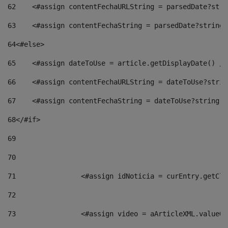
62
    <#assign contentFechaURLString = parsedDate?stri
63
    <#assign contentFechaString = parsedDate?string[
64
<#else> 
65
    <#assign dateToUse = article.getDisplayDate() />
66
    <#assign contentFechaURLString = dateToUse?strin
67
    <#assign contentFechaString = dateToUse?string["
68
</#if> 
69
70
71
                <#assign idNoticia = curEntry.getCla
72
73
                <#assign video = aArticleXML.valueOf