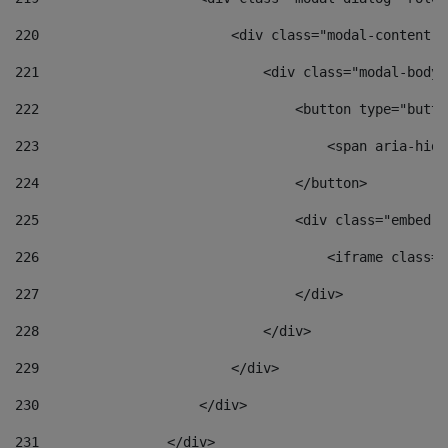
220
                        <div class="modal-content">
221
                            <div class="modal-body"
222
                                <button type="butto
223
                                    <span aria-hidd
224
                                </button> 
225
                                <div class="embed-r
226
                                    <iframe class="
227
                                </div> 
228
                            </div> 
229
                        </div> 
230
                    </div> 
231
                </div> 