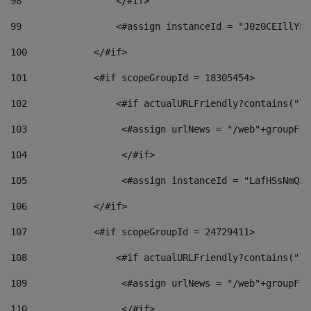
98
                 </#if>  
99
                 <#assign instanceId = "J0z0CEIllYkO
100
            </#if> 
101
            <#if scopeGroupId = 18305454> 
102
                <#if actualURLFriendly?contains("lf
103
                 <#assign urlNews = "/web"+groupFri
104
                 </#if>  
105
                 <#assign instanceId = "LafHSsNmQzO
106
            </#if> 
107
            <#if scopeGroupId = 24729411> 
108
                <#if actualURLFriendly?contains("lf
109
                 <#assign urlNews = "/web"+groupFri
110
                 </#if>  