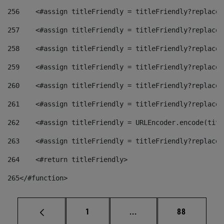
256
    <#assign titleFriendly = titleFriendly?replace(
257
    <#assign titleFriendly = titleFriendly?replace(
258
    <#assign titleFriendly = titleFriendly?replace(
259
    <#assign titleFriendly = titleFriendly?replace(
260
    <#assign titleFriendly = titleFriendly?replace(
261
    <#assign titleFriendly = titleFriendly?replace(
262
    <#assign titleFriendly = URLEncoder.encode(titl
263
    <#assign titleFriendly = titleFriendly?replace(
264
    <#return titleFriendly> 
265
</#function> 
Página
Páginas intermedias Us
Página
1
...
88