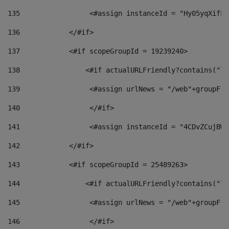
135
                 <#assign instanceId = "Hy05yqXifLy
136
            </#if> 
137
            <#if scopeGroupId = 19239240> 
138
                <#if actualURLFriendly?contains("lf
139
                 <#assign urlNews = "/web"+groupFri
140
                 </#if>  
141
                 <#assign instanceId = "4CDvZCujBWZ
142
            </#if> 
143
            <#if scopeGroupId = 25489263> 
144
                <#if actualURLFriendly?contains("lf
145
                 <#assign urlNews = "/web"+groupFri
146
                 </#if>  