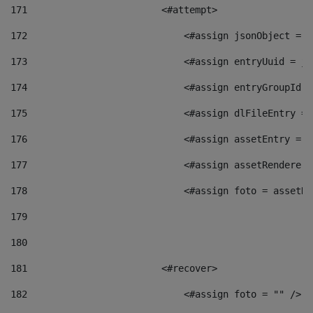
171
                        <#attempt> 
172
                            <#assign jsonObject = j
173
                            <#assign entryUuid = js
174
                            <#assign entryGroupId =
175
                            <#assign dlFileEntry = 
176
                            <#assign assetEntry = a
177
                            <#assign assetRenderer 
178
                            <#assign foto = assetRe
179
180
181
                        <#recover> 
182
                            <#assign foto = "" /> 