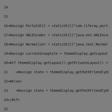
14
15
16
<#assign PortalUtil = staticUtil["com.liferay.portal
17
<#assign URLEncoder = staticUtil["java.net.URLEncode
18
<#assign Normalizer = staticUtil["java.text.Normaliz
19
<#assign currentGroupSite = themeDisplay.getLayout()
20
<#if themeDisplay.getLayout().getPrivateLayout() == 
21
    <#assign state = themeDisplay.getPathFriendlyURL
22
<#else> 
23
    <#assign state = themeDisplay.getPathFriendlyURL
24
</#if> 
25