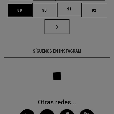
Página
91
Página
Página
Página
89
90
92
SÍGUENOS EN INSTAGRAM
Otras redes...