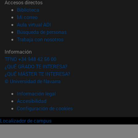
Accesos directos
(abre en nueva ventana)
Biblioteca
(abre en nueva ventana)
Mi correo
(abre en nueva ventana)
Aula virtual ADI
(abre en nueva ventana)
Búsqueda de personas
(abre en nueva ventana)
Trabaja con nosotros
Información
TFNO +34 948 42 56 00
¿QUÉ GRADO TE INTERESA?
¿QUÉ MÁSTER TE INTERESA?
© Universidad de Navarra
Información legal
Accesibilidad
Configuración de cookies
Localizador de campus