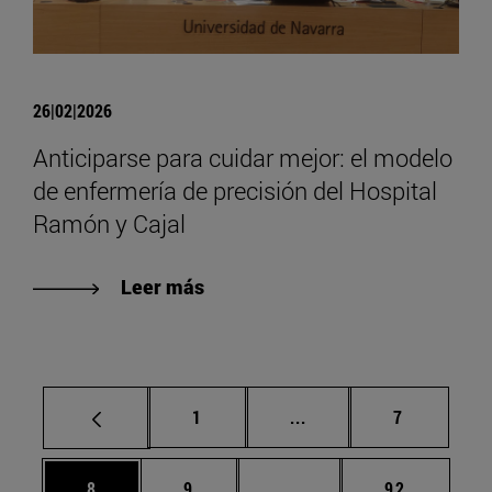
26|02|2026
Anticiparse para cuidar mejor: el modelo
de enfermería de precisión del Hospital
Ramón y Cajal
Leer más
Página
Páginas intermedias U
Página
1
...
7
Página
Página
Páginas intermedias Us
Página
8
9
...
92