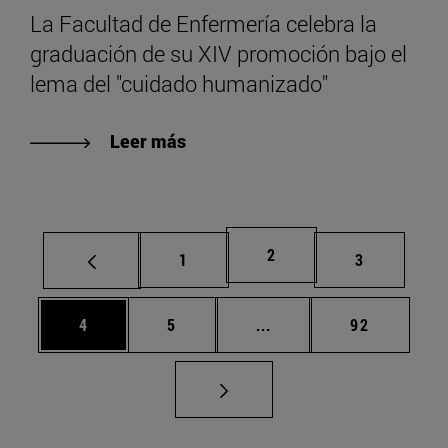
La Facultad de Enfermería celebra la
graduación de su XIV promoción bajo el
lema del "cuidado humanizado"
Leer más
Página
2
Página
Página
1
3
Página
Página
Páginas intermedias Us
Página
4
5
...
92