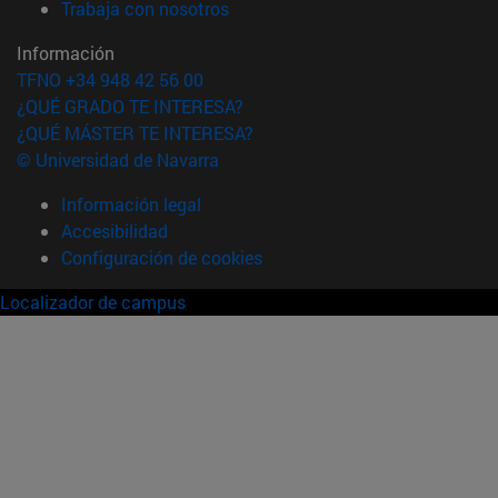
(abre en nueva ventana)
Trabaja con nosotros
Información
TFNO +34 948 42 56 00
¿QUÉ GRADO TE INTERESA?
¿QUÉ MÁSTER TE INTERESA?
© Universidad de Navarra
Información legal
Accesibilidad
Configuración de cookies
Localizador de campus