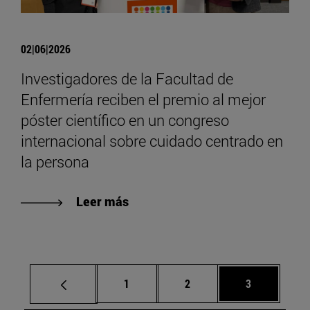
02|06|2026
Investigadores de la Facultad de
Enfermería reciben el premio al mejor
póster científico en un congreso
internacional sobre cuidado centrado en
la persona
Leer más
Página
Página
Página
1
2
3