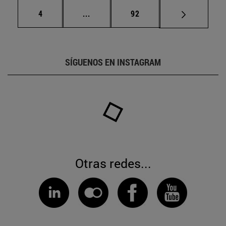
Página
Páginas intermedias Use TAB para d
Página
4
...
92
SÍGUENOS EN INSTAGRAM
Otras redes...