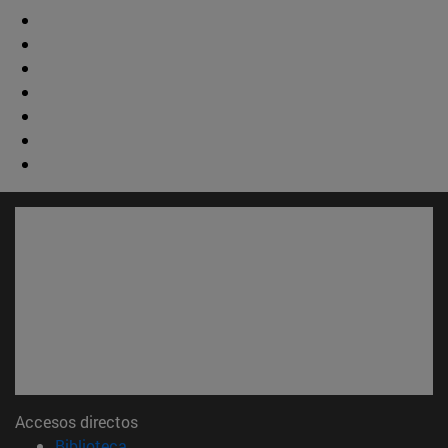
Accesos directos
(abre en nueva ventana)
Biblioteca