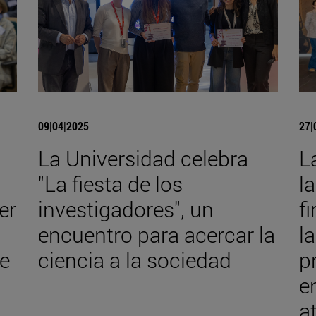
09|04|2025
27|
La Universidad celebra
L
"La fiesta de los
l
er
investigadores", un
f
encuentro para acercar la
l
e
ciencia a la sociedad
p
e
a