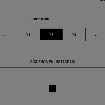
Leer más
Páginas intermedias Use TAB para desplazarse.
Página
Página
Página
Pág
...
13
14
15
...
SÍGUENOS EN INSTAGRAM