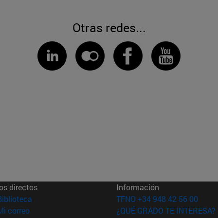
Otras redes...
os directos
Información
(abre en nueva ventana)
Biblioteca
TFNO +34 948 42 56 00
(abre en nueva ventana)
Mi correo
¿QUÉ GRADO TE INTERESA?