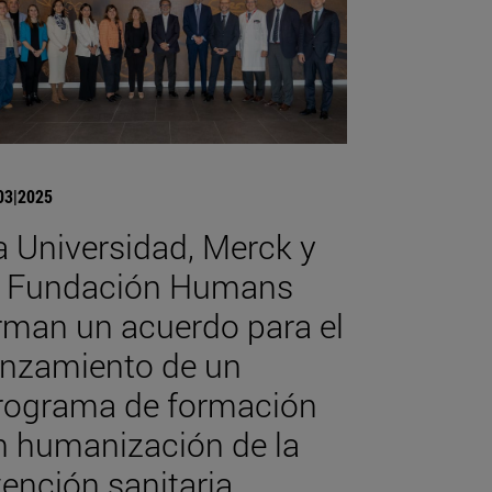
03|2025
a Universidad, Merck y
a Fundación Humans
irman un acuerdo para el
anzamiento de un
rograma de formación
n humanización de la
tención sanitaria