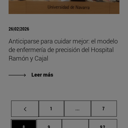
26|02|2026
Anticiparse para cuidar mejor: el modelo
de enfermería de precisión del Hospital
Ramón y Cajal
Leer más
Página
Páginas intermedias U
Página
1
...
7
Página
Página
Páginas intermedias Us
Página
8
9
...
92