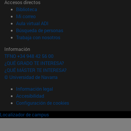
Accesos directos
(abre en nueva ventana)
Biblioteca
(abre en nueva ventana)
Mi correo
(abre en nueva ventana)
Aula virtual ADI
(abre en nueva ventana)
Búsqueda de personas
(abre en nueva ventana)
Trabaja con nosotros
Información
TFNO +34 948 42 56 00
¿QUÉ GRADO TE INTERESA?
¿QUÉ MÁSTER TE INTERESA?
© Universidad de Navarra
Información legal
Accesibilidad
Configuración de cookies
Localizador de campus