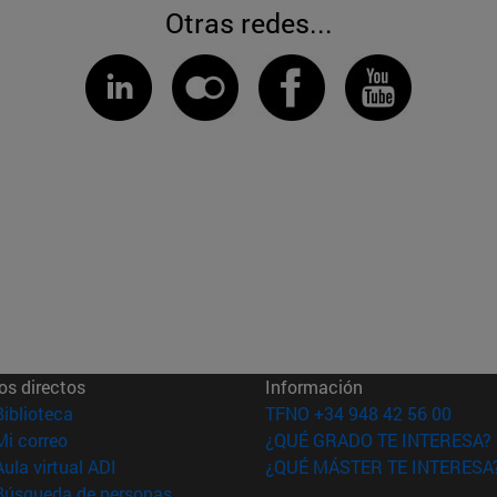
Otras redes...
os directos
Información
(abre en nueva ventana)
Biblioteca
TFNO +34 948 42 56 00
(abre en nueva ventana)
Mi correo
¿QUÉ GRADO TE INTERESA?
(abre en nueva ventana)
Aula virtual ADI
¿QUÉ MÁSTER TE INTERESA
(abre en nueva ventana)
Búsqueda de personas