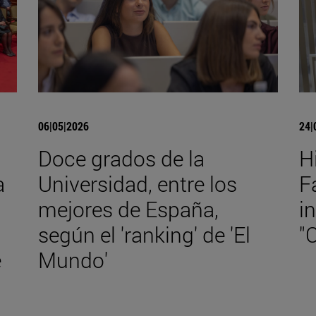
06|05|2026
24|
Doce grados de la
H
a
Universidad, entre los
F
mejores de España,
i
según el 'ranking' de 'El
"
e
Mundo'