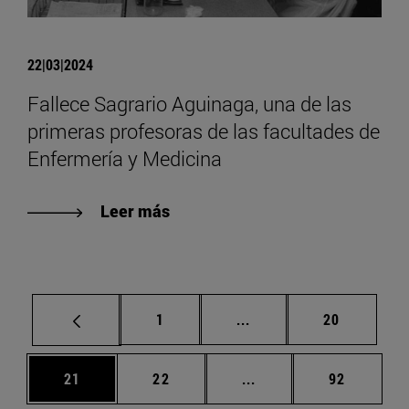
22|03|2024
Fallece Sagrario Aguinaga, una de las
primeras profesoras de las facultades de
Enfermería y Medicina
Leer más
Página
Páginas intermedias Us
Página
1
...
20
Página
Página
Páginas intermedias U
Página
21
22
...
92