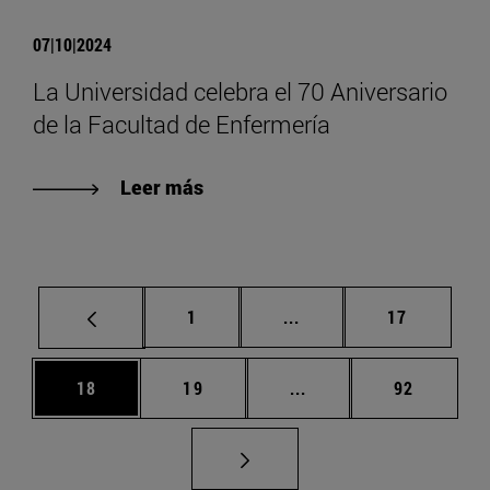
07|10|2024
La Universidad celebra el 70 Aniversario
de la Facultad de Enfermería
Leer más
Página
Páginas intermedias Us
Página
1
...
17
Página
Página
Páginas intermedias U
Página
18
19
...
92