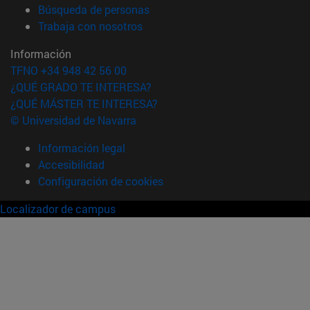
(abre en nueva ventana)
Búsqueda de personas
(abre en nueva ventana)
Trabaja con nosotros
Información
TFNO +34 948 42 56 00
¿QUÉ GRADO TE INTERESA?
¿QUÉ MÁSTER TE INTERESA?
© Universidad de Navarra
Información legal
Accesibilidad
Configuración de cookies
Localizador de campus