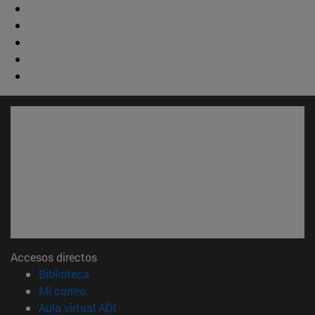
Accesos directos
(abre en nueva ventana)
Biblioteca
(abre en nueva ventana)
Mi correo
(abre en nueva ventana)
Aula virtual ADI