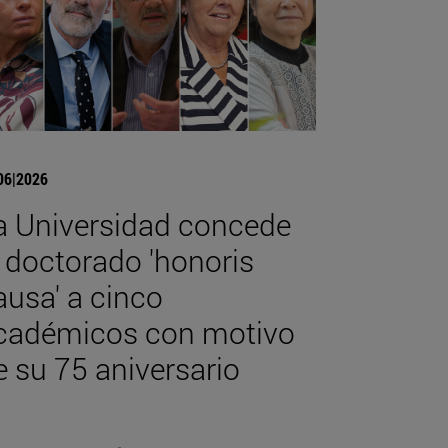
06|2026
a Universidad concede
l doctorado 'honoris
ausa' a cinco
cadémicos con motivo
e su 75 aniversario