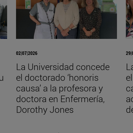
02|07|2026
29|
La Universidad concede
L
u
el doctorado ‘honoris
e
causa’ a la profesora y
c
doctora en Enfermería,
a
Dorothy Jones
d