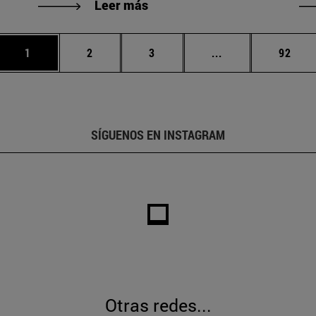
Leer más
Página
Página
Página
Páginas intermed
Págin
1
2
3
...
92
SÍGUENOS EN INSTAGRAM
Otras redes...