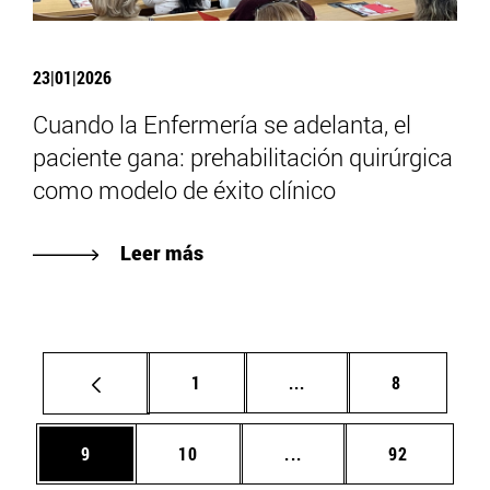
23|01|2026
Cuando la Enfermería se adelanta, el
paciente gana: prehabilitación quirúrgica
como modelo de éxito clínico
Leer más
Página
Páginas intermedias U
Página
1
...
8
Página
Página
Páginas intermedias U
Página
9
10
...
92