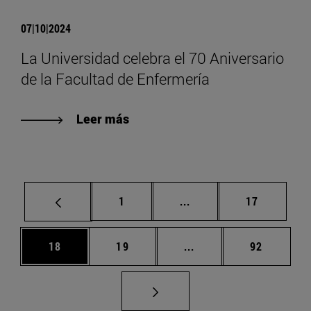
07|10|2024
La Universidad celebra el 70 Aniversario
de la Facultad de Enfermería
Leer más
Página
Páginas intermedias Us
Página
1
...
17
Página
Página
Páginas intermedias U
Página
18
19
...
92