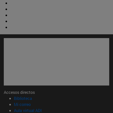
Accesos directos
(abre en nueva ventana)
Biblioteca
(abre en nueva ventana)
Mi correo
(abre en nueva ventana)
Aula virtual ADI