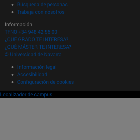
(abre en nueva ventana)
Búsqueda de personas
(abre en nueva ventana)
Trabaja con nosotros
Información
TFNO +34 948 42 56 00
¿QUÉ GRADO TE INTERESA?
¿QUÉ MÁSTER TE INTERESA?
© Universidad de Navarra
Información legal
Accesibilidad
Configuración de cookies
Localizador de campus