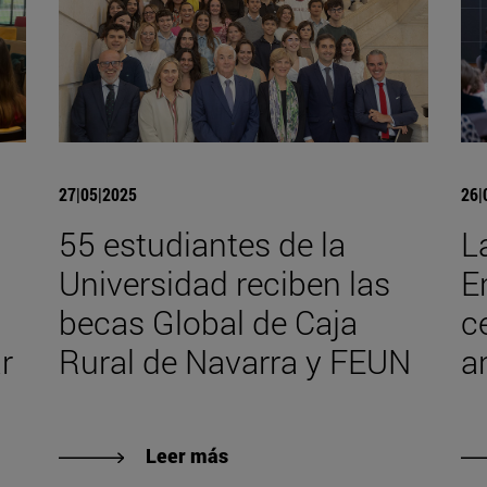
27|05|2025
26|
55 estudiantes de la
L
Universidad reciben las
E
becas Global de Caja
c
r
Rural de Navarra y FEUN
a
Leer más