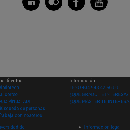
os directos
Información
(abre en nueva ventana)
Biblioteca
TFNO +34 948 42 56 00
(abre en nueva ventana)
Mi correo
¿QUÉ GRADO TE INTERESA?
(abre en nueva ventana)
Aula virtual ADI
¿QUÉ MÁSTER TE INTERESA
(abre en nueva ventana)
Búsqueda de personas
(abre en nueva ventana)
Trabaja con nosotros
versidad de
Información legal