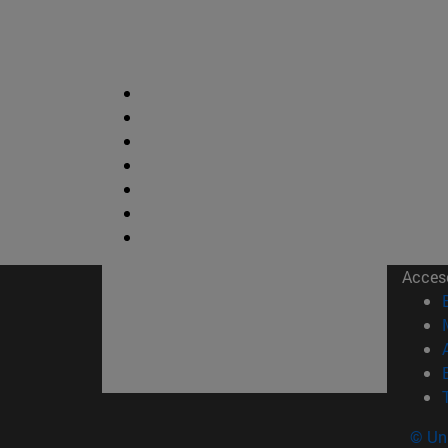
Acces
© Uni