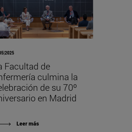
05|2025
a Facultad de
nfermería culmina la
elebración de su 70º
niversario en Madrid
Leer más