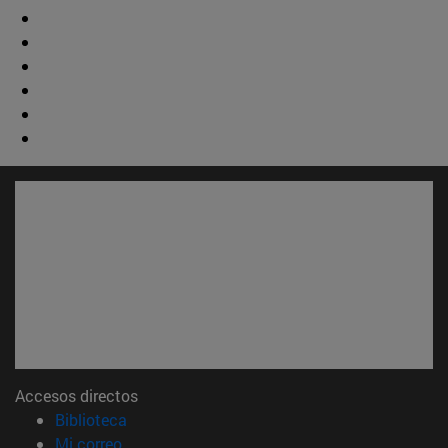
Accesos directos
(abre en nueva ventana)
Biblioteca
(abre en nueva ventana)
Mi correo