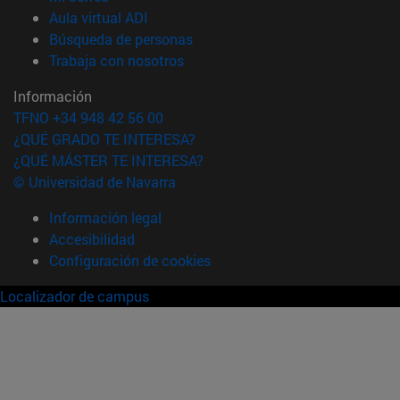
(abre en nueva ventana)
Aula virtual ADI
(abre en nueva ventana)
Búsqueda de personas
(abre en nueva ventana)
Trabaja con nosotros
Información
TFNO +34 948 42 56 00
¿QUÉ GRADO TE INTERESA?
¿QUÉ MÁSTER TE INTERESA?
© Universidad de Navarra
Información legal
Accesibilidad
Configuración de cookies
Localizador de campus