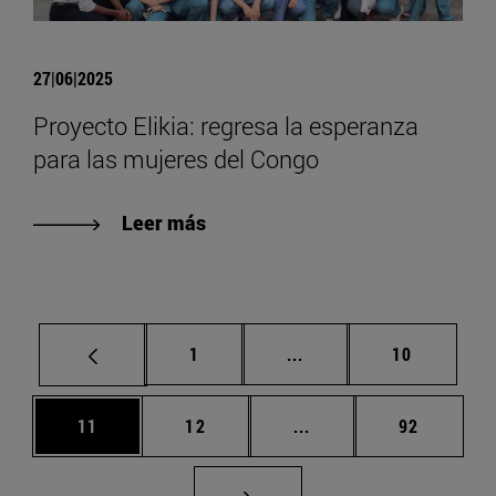
27|06|2025
Proyecto Elikia: regresa la esperanza
para las mujeres del Congo
Leer más
Página
Páginas intermedias Us
Página
1
...
10
Página
Página
Páginas intermedias U
Página
11
12
...
92