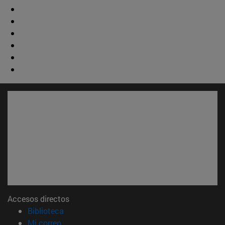
Accesos directos
(abre en nueva ventana)
Biblioteca
(abre en nueva ventana)
Mi correo