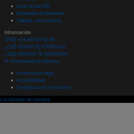
(abre en nueva ventana)
Aula virtual ADI
(abre en nueva ventana)
Búsqueda de personas
(abre en nueva ventana)
Trabaja con nosotros
Información
TFNO +34 948 42 56 00
¿QUÉ GRADO TE INTERESA?
¿QUÉ MÁSTER TE INTERESA?
© Universidad de Navarra
Información legal
Accesibilidad
Configuración de cookies
Localizador de campus