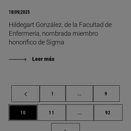
18|09|2025
Hildegart González, de la Facultad de
Enfermería, nombrada miembro
honorífico de Sigma
Leer más
Página
Páginas intermedias U
Página
1
...
9
Página
Página
Páginas intermedias U
Página
10
11
...
92