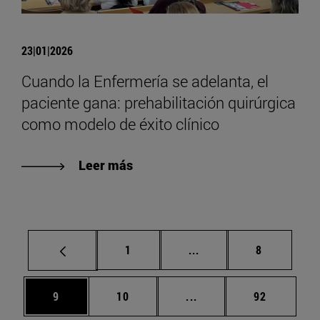
23|01|2026
Cuando la Enfermería se adelanta, el
paciente gana: prehabilitación quirúrgica
como modelo de éxito clínico
Leer más
Página
Páginas intermedias U
Página
1
...
8
Página
Página
Páginas intermedias U
Página
9
10
...
92