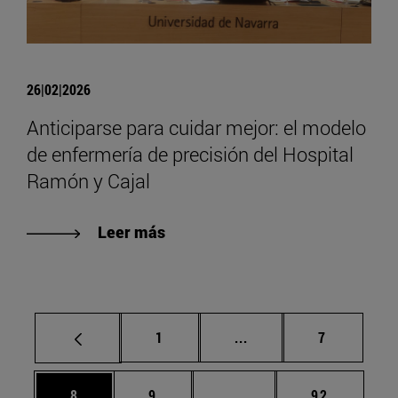
26|02|2026
Anticiparse para cuidar mejor: el modelo
de enfermería de precisión del Hospital
Ramón y Cajal
Leer más
Página
Páginas intermedias U
Página
1
...
7
Página
Página
Páginas intermedias Us
Página
8
9
...
92