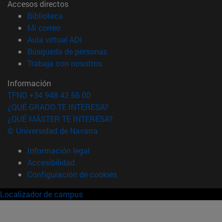
Accesos directos
(abre en nueva ventana)
Biblioteca
(abre en nueva ventana)
Mi correo
(abre en nueva ventana)
Aula virtual ADI
(abre en nueva ventana)
Búsqueda de personas
(abre en nueva ventana)
Trabaja con nosotros
Información
TFNO +34 948 42 56 00
¿QUÉ GRADO TE INTERESA?
¿QUÉ MÁSTER TE INTERESA?
© Universidad de Navarra
Información legal
Accesibilidad
Configuración de cookies
Localizador de campus