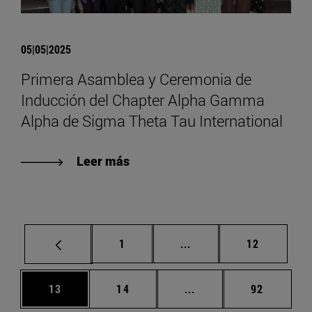
05|05|2025
Primera Asamblea y Ceremonia de
Inducción del Chapter Alpha Gamma
Alpha de Sigma Theta Tau International
Leer más
Página
Páginas intermedias Us
Página
1
...
12
Página
Página
Páginas intermedias U
Página
13
14
...
92