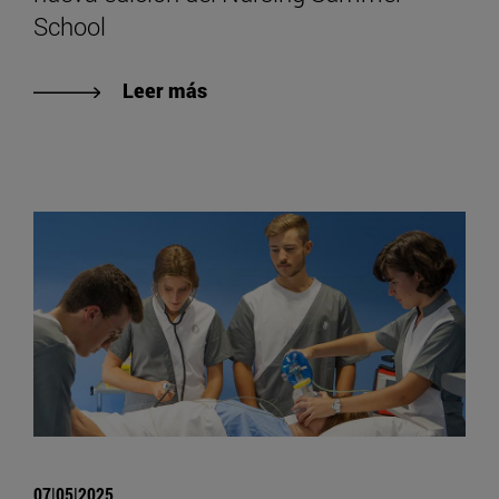
School
Leer más
07|05|2025