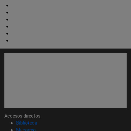
Accesos directos
(abre en nueva ventana)
Biblioteca
(abre en nueva ventana)
Mi correo