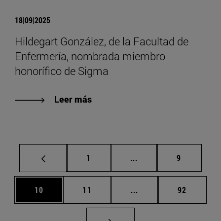
18|09|2025
Hildegart González, de la Facultad de
Enfermería, nombrada miembro
honorífico de Sigma
Leer más
Página
Páginas intermedias U
Página
1
...
9
Página
Página
Páginas intermedias U
Página
10
11
...
92