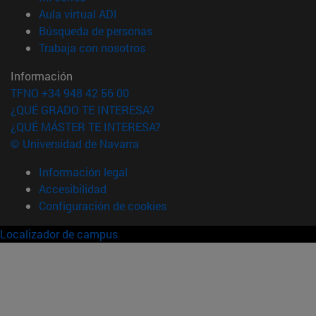
(abre en nueva ventana)
Aula virtual ADI
(abre en nueva ventana)
Búsqueda de personas
(abre en nueva ventana)
Trabaja con nosotros
Información
TFNO +34 948 42 56 00
¿QUÉ GRADO TE INTERESA?
¿QUÉ MÁSTER TE INTERESA?
© Universidad de Navarra
Información legal
Accesibilidad
Configuración de cookies
Localizador de campus