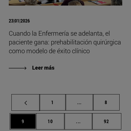
23|01|2026
Cuando la Enfermería se adelanta, el
paciente gana: prehabilitación quirúrgica
como modelo de éxito clínico
Leer más
Página
Páginas intermedias U
Página
1
...
8
Página
Página
Páginas intermedias U
Página
9
10
...
92