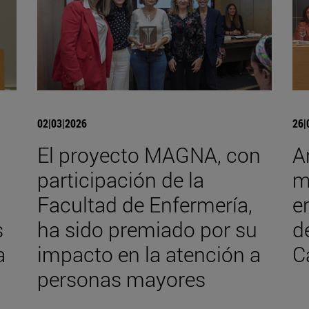
02|03|2026
26|
El proyecto MAGNA, con
A
participación de la
m
Facultad de Enfermería,
e
s
ha sido premiado por su
d
a
impacto en la atención a
C
personas mayores