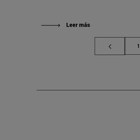
Leer más
P
1