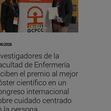
06|2026
nvestigadores de la
acultad de Enfermería
eciben el premio al mejor
óster científico en un
ongreso internacional
obre cuidado centrado
n la persona