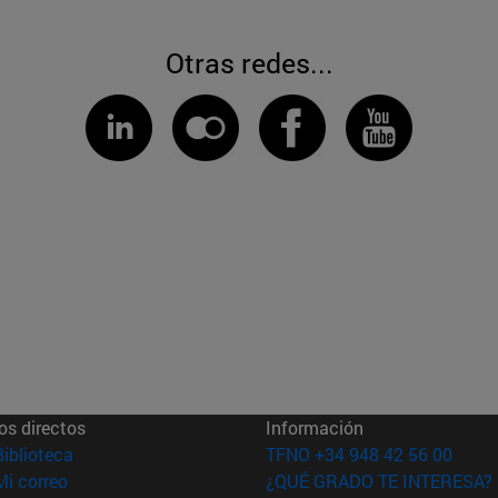
Otras redes...
os directos
Información
(abre en nueva ventana)
Biblioteca
TFNO +34 948 42 56 00
(abre en nueva ventana)
Mi correo
¿QUÉ GRADO TE INTERESA?