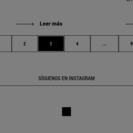
Leer más
ágina
Página
Página
Página
Páginas int
P
2
3
4
...
SÍGUENOS EN INSTAGRAM