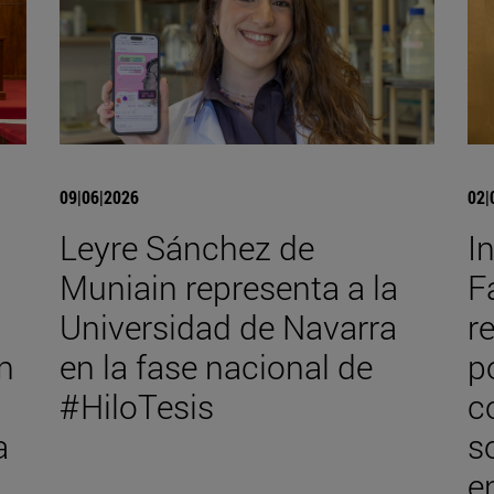
09|06|2026
02|
Leyre Sánchez de
I
Muniain representa a la
F
Universidad de Navarra
r
n
en la fase nacional de
p
#HiloTesis
c
a
s
e