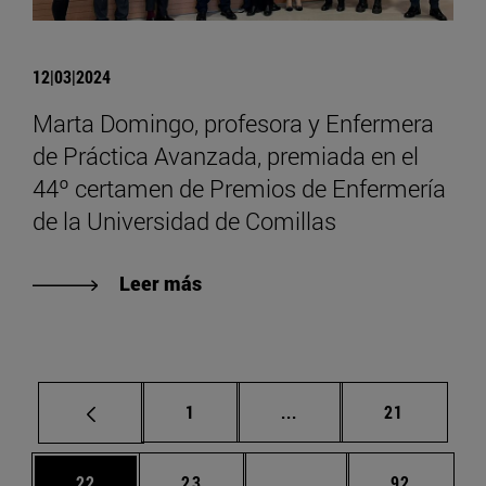
12|03|2024
Marta Domingo, profesora y Enfermera
de Práctica Avanzada, premiada en el
44º certamen de Premios de Enfermería
de la Universidad de Comillas
Leer más
Página
Páginas intermedias Us
Página
1
...
21
Página
Página
Páginas intermedias U
Página
22
23
...
92