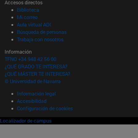
Accesos directos
(abre en nueva ventana)
Biblioteca
(abre en nueva ventana)
Mi correo
(abre en nueva ventana)
Aula virtual ADI
(abre en nueva ventana)
Búsqueda de personas
(abre en nueva ventana)
Trabaja con nosotros
Información
TFNO +34 948 42 56 00
¿QUÉ GRADO TE INTERESA?
¿QUÉ MÁSTER TE INTERESA?
© Universidad de Navarra
Información legal
Accesibilidad
Configuración de cookies
Localizador de campus